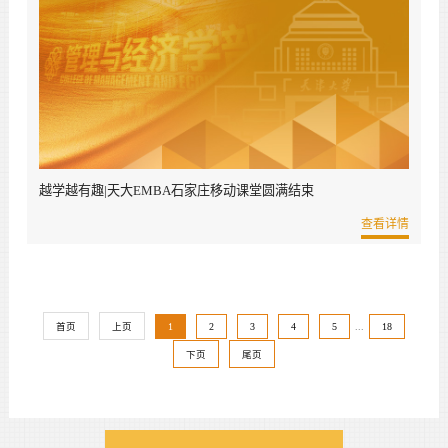
越学越有趣|天大EMBA石家庄移动课堂圆满结束
查看详情
首页
上页
1
2
3
4
5
...
18
下页
尾页