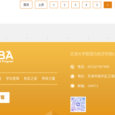
首页
上页
1
2
3
4
5
6
天津大学管理与经济学部E
电话：(022)27407686
地址：天津市南开区卫津路
程
学位管理
校友之家
师资力量
邮编：300072
下载