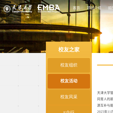
首页
项目介绍
招
校友之家
校友组织
校友活动
天津大学
校友风采
同育人的
源互补与
2025年
E企行