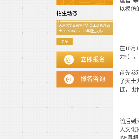
运营”
以模仿
招生动态
天津大学高级管理人员工商管理硕
士（EMBA）2027年招生办法
更多
在10
力”）
立即报名
首先参
报名咨询
了天士
链，也
随后到
人文化
的“寻根